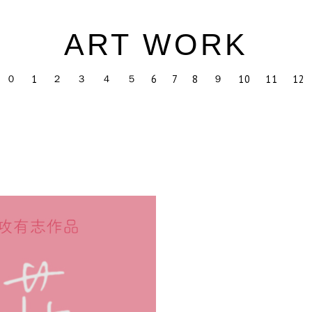
ART WORK
０
２
３
４
５
９
1
6
7
8
10
11
12